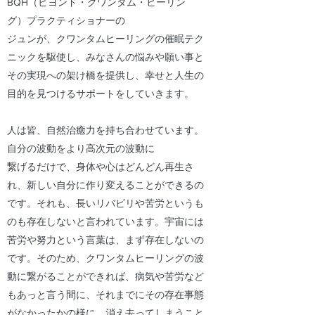
BQH（ビヨンド・クワンタム・ヒーリン
グ）プラクティショナーの
ジュンが、クワンタムヒーリングの催眠テク
ニックを駆使し、みなさんの悩みや願い事と
その実現への架け橋を提供し、幸せと人生の
目的を見つけるサポートをしていきます。
人は皆、自然治癒力を持ち合わせています。
自分の波動をより高次元の波動に
繋げるだけで、身体や心はどんどん再生さ
れ、新しい自分に作り変えることができるの
です。それも、長いリバビリや苦労というも
のも存在しないと言われています。宇宙には
苦労や努力という言葉は、まず存在しないの
です。そのため、クワンタムヒーリングの波
動に繋がることができれば、病気や苦労など
もあっと言う間に、それまでにその存在事態
がなかったかの様に、消え去ってしまうこと